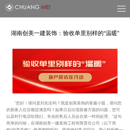
网
站
走
湖南创美一建装饰：验收单里别样的“温暖”
首
进
工
页
创
程
创
美
案
美
联
“您好！请问是刘先生吗？我是创美装饰的客服小翦，请问您
例
新
系
的新家入住后都还满意吗？如果日后出现装修方面的问题，您可
以及时打电话给我们，专业的售后人员会在第一时间处理。”这句
闻
我
简单的问候，在湖南创美一建装饰工程有限责任公司（以下简
称“创美装饰”）每周都能听到，坚持做好客户回访，用心聆听每一