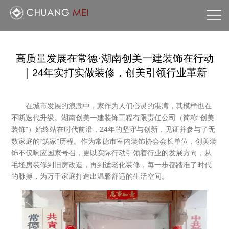
网
站
走
高质量发展在常德·湖南创美一建装饰在行动
｜24年实打实做装修，创美引领行业革新
首
进
工
在城市发展的浪潮中，家作为人们心灵的港湾，其模样也在
页
创
程
创
不断迭代升级。湖南创美一建装饰工程有限责任公司（简称“创美
装饰”）始终站在时代前沿，24年的坚守与创新，见证并参与了无
数家庭的“筑家”历程。作为常德市室内装饰协会会长单位，创美装
美
案
美
联
饰不仅响应国家号召，更以实际行动引领着行业的发展方向，从
毛坯房装修到旧房改造，再到适老化装修，每一步都踏准了时代
的脉搏，为万千家庭打造出温馨舒适的生活空间。
例
新
系
闻
我