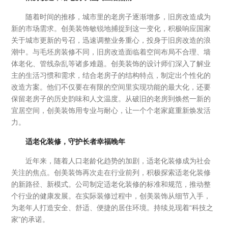
随着时间的推移，城市里的老房子逐渐增多，旧房改造成为
新的市场需求。创美装饰敏锐地捕捉到这一变化，积极响应国家
关于城市更新的号召，迅速调整业务重心，投身于旧房改造的浪
潮中。与毛坯房装修不同，旧房改造面临着空间布局不合理、墙
体老化、管线杂乱等诸多难题。创美装饰的设计师们深入了解业
主的生活习惯和需求，结合老房子的结构特点，制定出个性化的
改造方案。他们不仅要在有限的空间里实现功能的最大化，还要
保留老房子的历史韵味和人文温度。从破旧的老房到焕然一新的
宜居空间，创美装饰用专业与耐心，让一个个老家庭重新焕发活
力。
适老化装修，守护长者幸福晚年
近年来，随着人口老龄化趋势的加剧，适老化装修成为社会
关注的焦点。创美装饰再次走在行业前列，积极探索适老化装修
的新路径、新模式。公司制定适老化装修的标准和规范，推动整
个行业的健康发展。在实际装修过程中，创美装饰从细节入手，
为老年人打造安全、舒适、便捷的居住环境。持续兑现着“科技之
家”的承诺。